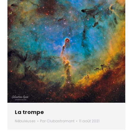
La trompe
Nébuleuses
Par
Clubastromont
11 août 2021