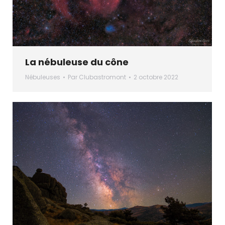
La nébuleuse du cône
Nébuleuses
Par
Clubastromont
2 octobre 2022