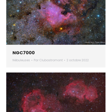
NGC7000
Nébuleuses
Par
Clubastromont
2 octobre 2022