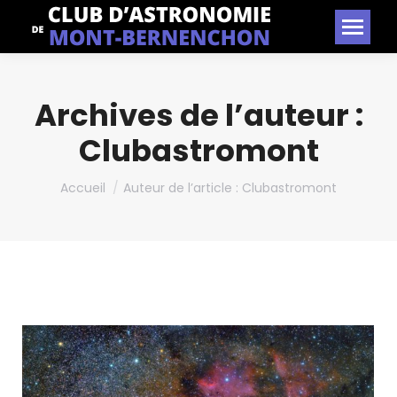
Archives de l’auteur :
Clubastromont
Vous êtes ici :
Accueil
Auteur de l’article : Clubastromont