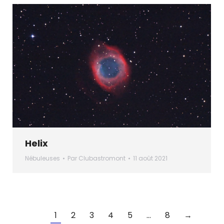
Helix
Nébuleuses
Par
Clubastromont
11 août 2021
1
2
3
4
5
…
8
→