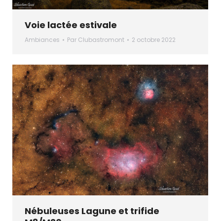
Voie lactée estivale
Ambiances
Par
Clubastromont
2 octobre 2022
Nébuleuses Lagune et trifide