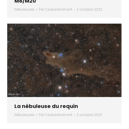
M8/M20
Nébuleuses
Par
Clubastromont
2 octobre 2022
La nébuleuse du requin
Nébuleuses
Par
Clubastromont
2 octobre 2022