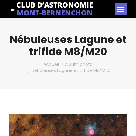
Nébuleuses Lagune et
trifide M8/M20
Vous êtes ici :
Accueil
Album photo
Nébuleuses Lagune et trifide M8/M20