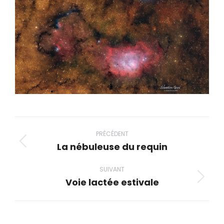
Navigation
album
PRÉCÉDENT
La nébuleuse du requin
Album
précédent
SUIVANT
:
Voie lactée estivale
Album
suivant
: