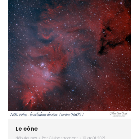
Le cône
Nébuleuses
Par
Clubastromont
10 août 2021