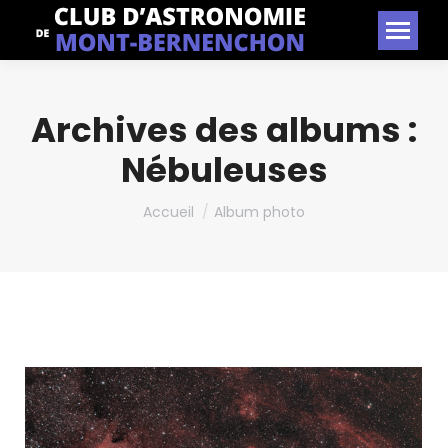
Archives des albums :
Nébuleuses
Vous êtes ici :
Accueil
Album photo