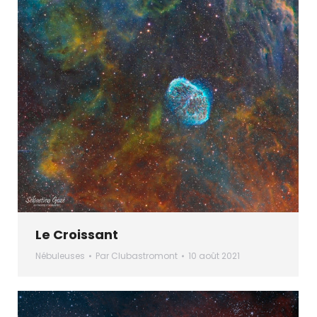
Le Croissant
Nébuleuses
Par
Clubastromont
10 août 2021