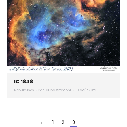
IC 1848
Nébuleuses
Par
Clubastromont
10 août 2021
←
1
2
3