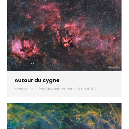
Autour du cygne
Nébuleuses
Par
Clubastromont
10 août 2021