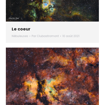
Le coeur
Nébuleuses
Par
Clubastromont
10 août 2021