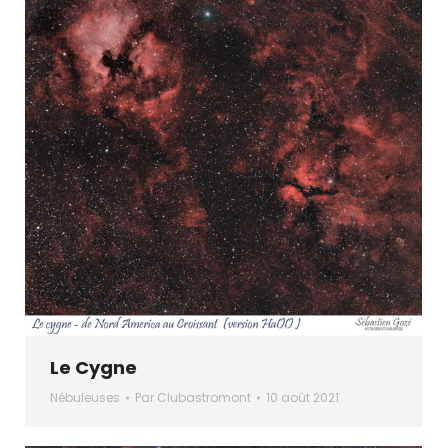
Le Cygne
Nébuleuses
Par
Clubastromont
10 août 2021