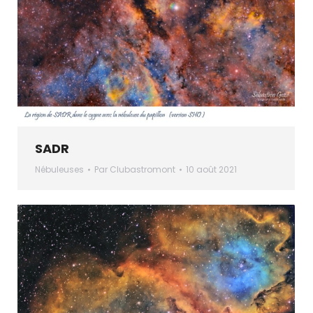
SADR
Nébuleuses
Par
Clubastromont
10 août 2021