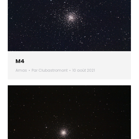
M4
Amas
Par
Clubastromont
10 août 2021