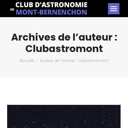
Archives de l’auteur :
Clubastromont
Vous êtes ici :
Accueil
Auteur de l’article : Clubastromont