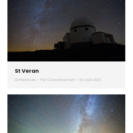
St Veran
Ambiances
Par
Clubastromont
10 août 2021