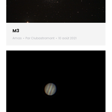
M3
Amas
Par
Clubastromont
10 août 2021