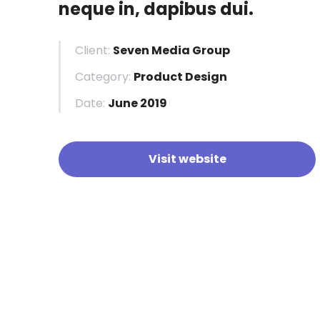
neque in, dapibus dui.
Client:
Seven Media Group
Category:
Product Design
Date:
June 2019
Visit website