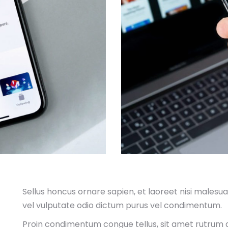
Sellus honcus ornare sapien, et laoreet nisi malesu
vel vulputate odio dictum purus vel condimentum.
Proin condimentum congue tellus, sit amet rutrum augu