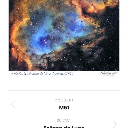
Navigation
album
PRÉCÉDENT
M51
Album
précédent
SUIVANT
:
Eclipse de Lune
Album