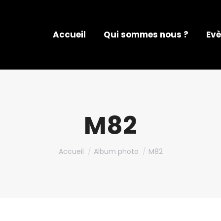
Accueil
Qui sommes nous ?
Evè
M82
Vous êtes ici :
Accueil
Album photo
M82