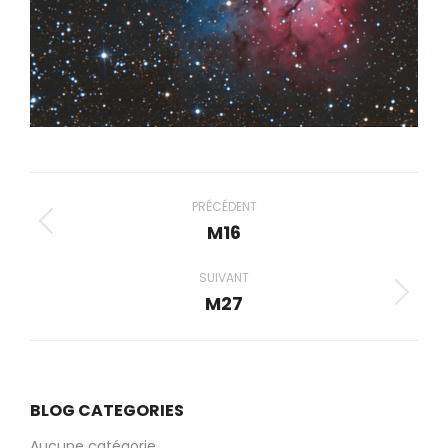
Navigation
album
PRÉCÉDENT
M16
Album
précédent
SUIVANT
:
M27
Album
suivant
:
BLOG CATEGORIES
Aucune catégorie