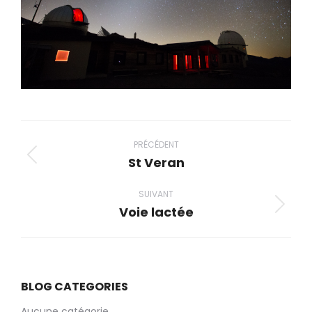
Navigation
album
PRÉCÉDENT
St Veran
Album
précédent
SUIVANT
:
Voie lactée
Album
suivant
:
BLOG CATEGORIES
Aucune catégorie