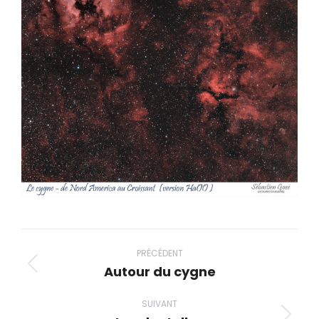
Navigation
album
PRÉCÉDENT
Autour du cygne
Album
précédent
SUIVANT
: