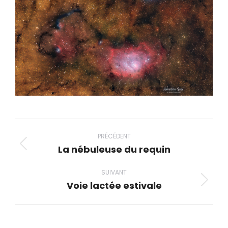
Navigation
album
PRÉCÉDENT
La nébuleuse du requin
Album
précédent
SUIVANT
:
Voie lactée estivale
Album
suivant
: