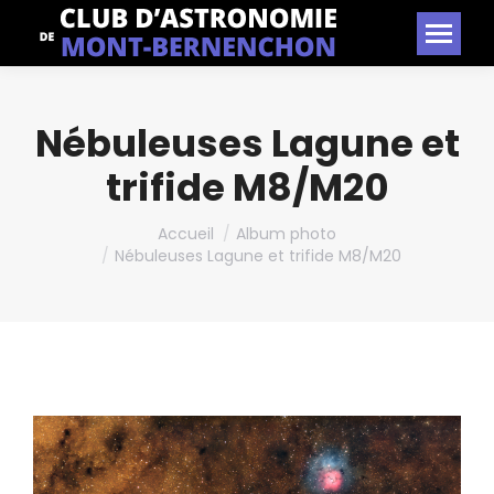
Nébuleuses Lagune et
trifide M8/M20
Vous êtes ici :
Accueil
Album photo
Nébuleuses Lagune et trifide M8/M20